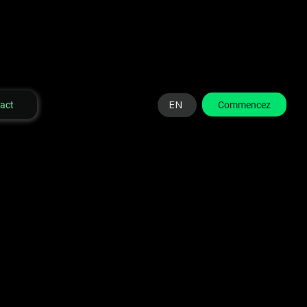
EN
Commencez
act