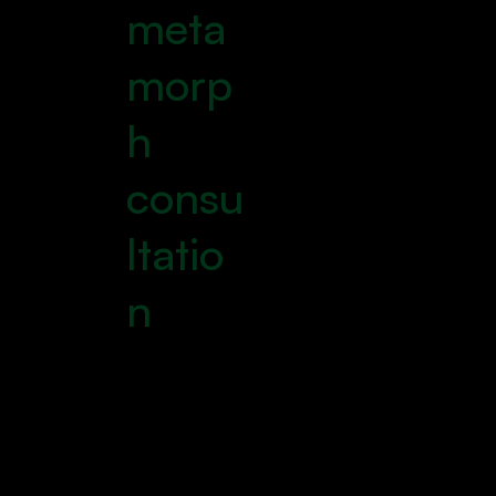
meta
morp
h
consu
ltatio
n